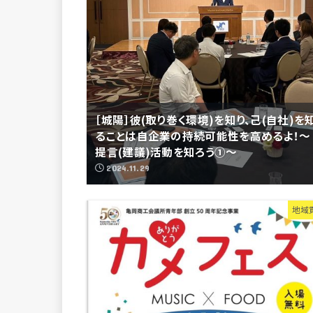
［城陽］彼(取り巻く環境)を知り、己(自社)を
ることは自企業の持続可能性を高めるよ！～
提言(建議)活動を知ろう①～
2024.11.29
地域