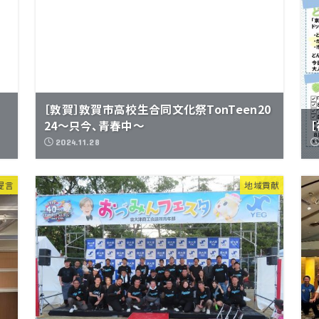
［敦賀］敦賀市高校生合同文化祭TonTeen20
24～只今、青春中～
2024.11.28
提言
地域貢献