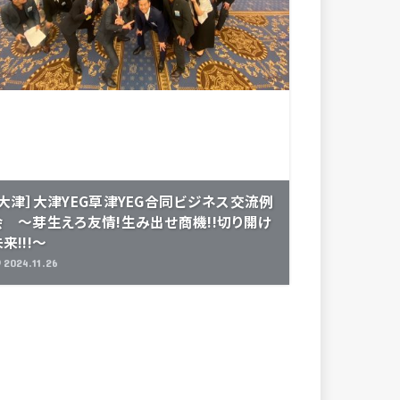
［大津］大津YEG草津YEG合同ビジネス交流例
会 ～芽生えろ友情!生み出せ商機!!切り開け
来!!!～
2024.11.26