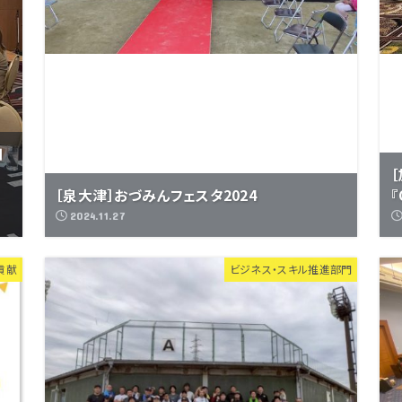
知
［泉大津］おづみんフェスタ2024
『
2024.11.27
貢献
ビジネス・スキル推進部門