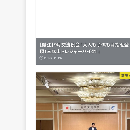
［鯖江］9月交流例会「大人も子供も目指せ登
頂！三床山トレジャーハイク！」
2024.11.26
政策