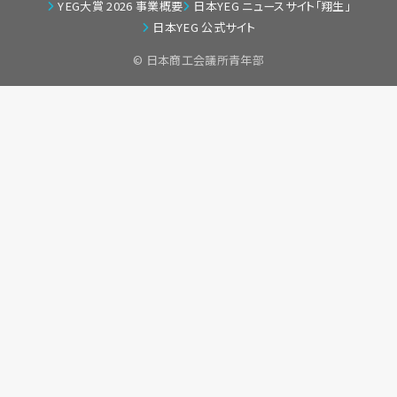
YEG大賞 2026 事業概要
日本YEG ニュースサイト「翔生」
日本YEG 公式サイト
© 日本商工会議所青年部