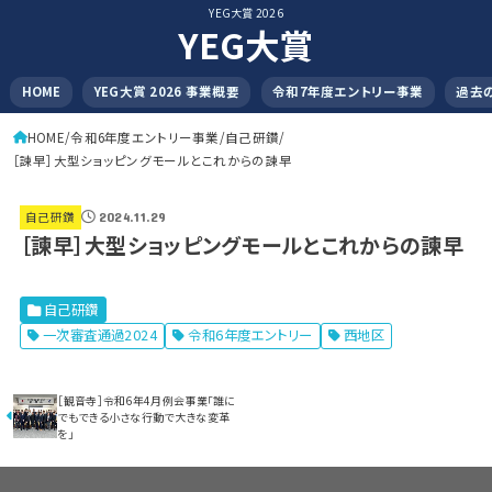
YEG大賞 2026
YEG大賞
HOME
YEG大賞 2026 事業概要
令和7年度エントリー事業
過去
HOME
令和6年度エントリー事業
自己研鑽
［諫早］大型ショッピングモールとこれからの諫早
自己研鑽
2024.11.29
［諫早］大型ショッピングモールとこれからの諫早
自己研鑽
一次審査通過2024
令和6年度エントリー
西地区
［観音寺］令和6年4月例会事業「誰に
でもできる小さな行動で大きな変革
を」