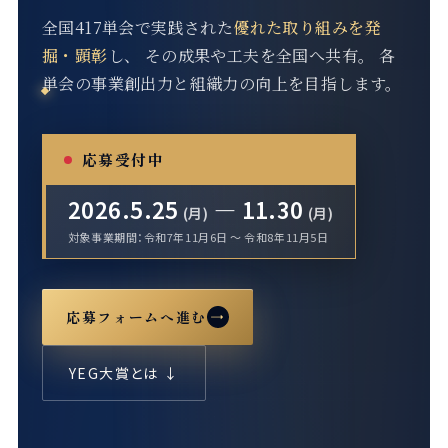
全国417単会で実践された
優れた取り組みを発
掘・顕彰
し、 その成果や工夫を全国へ共有。
各
単会の事業創出力と組織力の向上を目指します。
応募受付中
2026.5.25
— 11.30
(月)
(月)
対象事業期間：令和7年11月6日 〜 令和8年11月5日
応募フォームへ進む
→
YEG大賞とは ↓