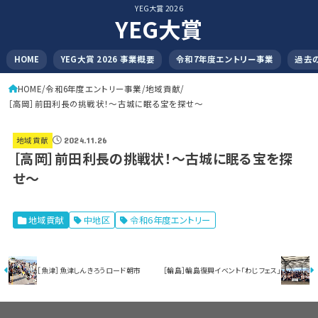
YEG大賞 2026
YEG大賞
HOME
YEG大賞 2026 事業概要
令和7年度エントリー事業
過去
HOME
令和6年度エントリー事業
地域貢献
［高岡］前田利長の挑戦状！～古城に眠る宝を探せ～
地域貢献
2024.11.26
［高岡］前田利長の挑戦状！～古城に眠る宝を探
せ～
地域貢献
中地区
令和6年度エントリー
［魚津］魚津しんきろうロード朝市
［輪島］輪島復興イベント「わじフェス」