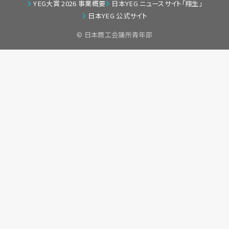
YEG大賞 2026 事業概要
日本YEG ニュースサイト「翔生」
日本YEG 公式サイト
© 日本商工会議所青年部